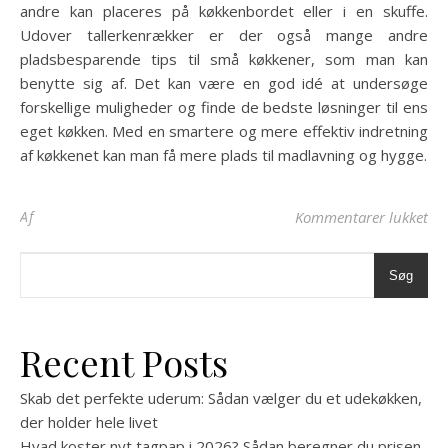
andre kan placeres på køkkenbordet eller i en skuffe.
Udover tallerkenrækker er der også mange andre
pladsbesparende tips til små køkkener, som man kan
benytte sig af. Det kan være en god idé at undersøge
forskellige muligheder og finde de bedste løsninger til ens
eget køkken. Med en smartere og mere effektiv indretning
af køkkenet kan man få mere plads til madlavning og hygge.
til
Af
Kommentarer lukket
Søg
Recent Posts
Skab det perfekte uderum: Sådan vælger du et udekøkken,
der holder hele livet
Hvad koster nyt tagpap i 2026? Sådan beregner du prisen