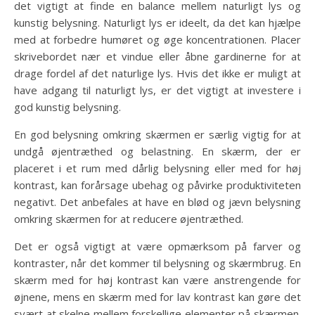
det vigtigt at finde en balance mellem naturligt lys og
kunstig belysning. Naturligt lys er ideelt, da det kan hjælpe
med at forbedre humøret og øge koncentrationen. Placer
skrivebordet nær et vindue eller åbne gardinerne for at
drage fordel af det naturlige lys. Hvis det ikke er muligt at
have adgang til naturligt lys, er det vigtigt at investere i
god kunstig belysning.
En god belysning omkring skærmen er særlig vigtig for at
undgå øjentræthed og belastning. En skærm, der er
placeret i et rum med dårlig belysning eller med for høj
kontrast, kan forårsage ubehag og påvirke produktiviteten
negativt. Det anbefales at have en blød og jævn belysning
omkring skærmen for at reducere øjentræthed.
Det er også vigtigt at være opmærksom på farver og
kontraster, når det kommer til belysning og skærmbrug. En
skærm med for høj kontrast kan være anstrengende for
øjnene, mens en skærm med for lav kontrast kan gøre det
svært at skelne mellem forskellige elementer på skærmen.