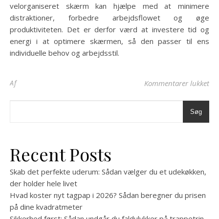
velorganiseret skærm kan hjælpe med at minimere
distraktioner, forbedre arbejdsflowet og øge
produktiviteten. Det er derfor værd at investere tid og
energi i at optimere skærmen, så den passer til ens
individuelle behov og arbejdsstil.
til
Af
Kommentarer lukket
Søg
Recent Posts
Skab det perfekte uderum: Sådan vælger du et udekøkken,
der holder hele livet
Hvad koster nyt tagpap i 2026? Sådan beregner du prisen
på dine kvadratmeter
Sikkerhed først: Sådan undgår du faldulykker på trappetrin