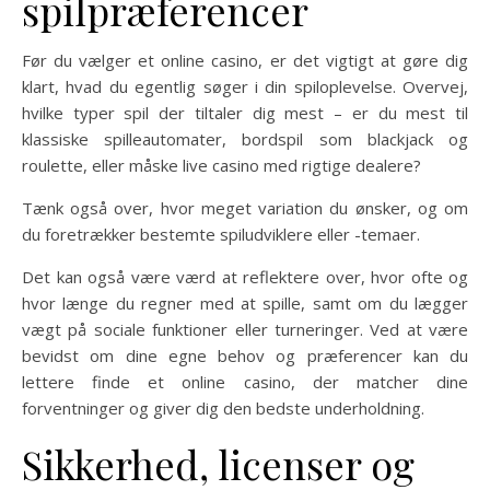
spilpræferencer
Før du vælger et online casino, er det vigtigt at gøre dig
klart, hvad du egentlig søger i din spiloplevelse. Overvej,
hvilke typer spil der tiltaler dig mest – er du mest til
klassiske spilleautomater, bordspil som blackjack og
roulette, eller måske live casino med rigtige dealere?
Tænk også over, hvor meget variation du ønsker, og om
du foretrækker bestemte spiludviklere eller -temaer.
Det kan også være værd at reflektere over, hvor ofte og
hvor længe du regner med at spille, samt om du lægger
vægt på sociale funktioner eller turneringer. Ved at være
bevidst om dine egne behov og præferencer kan du
lettere finde et online casino, der matcher dine
forventninger og giver dig den bedste underholdning.
Sikkerhed, licenser og