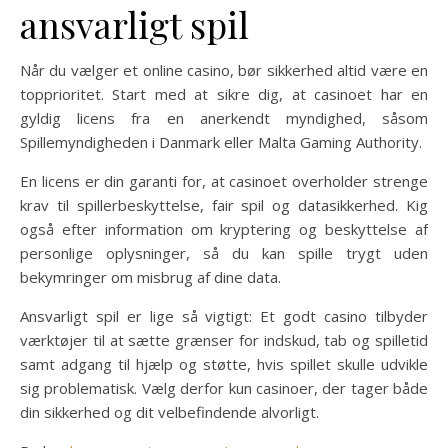
ansvarligt spil
Når du vælger et online casino, bør sikkerhed altid være en
topprioritet. Start med at sikre dig, at casinoet har en
gyldig licens fra en anerkendt myndighed, såsom
Spillemyndigheden i Danmark eller Malta Gaming Authority.
En licens er din garanti for, at casinoet overholder strenge
krav til spillerbeskyttelse, fair spil og datasikkerhed. Kig
også efter information om kryptering og beskyttelse af
personlige oplysninger, så du kan spille trygt uden
bekymringer om misbrug af dine data.
Ansvarligt spil er lige så vigtigt: Et godt casino tilbyder
værktøjer til at sætte grænser for indskud, tab og spilletid
samt adgang til hjælp og støtte, hvis spillet skulle udvikle
sig problematisk. Vælg derfor kun casinoer, der tager både
din sikkerhed og dit velbefindende alvorligt.