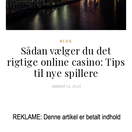
BLOG
Sådan vælger du det
rigtige online casino: Tips
til nye spillere
august 15, 2025