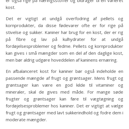
er også rige på næringsstoffer og bidrager til en varieret
kost.
Det er vigtigt at undgå overfodring af pellets og
kornprodukter, da disse fødevarer ofte er for rige på
stivelse og sukker. Kaniner har brug for en kost, der er rig
på fibre og lav på kulhydrater for at undgå
fordøjelsesproblemer og fedme. Pellets og kornprodukter
kan gives i små mængder som en del af den daglige kost,
men bør aldrig udgøre hoveddelen af kaninens ernæring.
En afbalanceret kost for kaniner bør også indeholde en
passende mængde af frugt og grøntsager. Mens frugt og
grøntsager kan være en god kilde til vitaminer og
mineraler, skal de gives med måde. For mange søde
frugter og grøntsager kan føre til vægtøgning og
fordøjelsesproblemer hos kaniner. Det er vigtigt at vælge
frugt og grøntsager med lavt sukkerindhold og fodre dem i
moderate mængder.