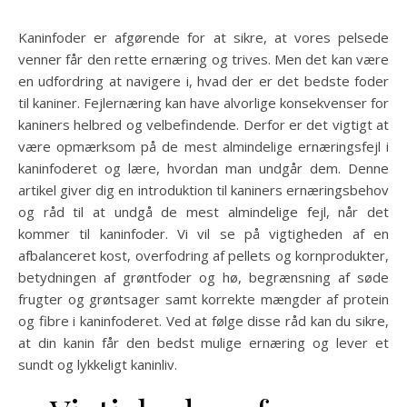
Kaninfoder er afgørende for at sikre, at vores pelsede
venner får den rette ernæring og trives. Men det kan være
en udfordring at navigere i, hvad der er det bedste foder
til kaniner. Fejlernæring kan have alvorlige konsekvenser for
kaniners helbred og velbefindende. Derfor er det vigtigt at
være opmærksom på de mest almindelige ernæringsfejl i
kaninfoderet og lære, hvordan man undgår dem. Denne
artikel giver dig en introduktion til kaniners ernæringsbehov
og råd til at undgå de mest almindelige fejl, når det
kommer til kaninfoder. Vi vil se på vigtigheden af en
afbalanceret kost, overfodring af pellets og kornprodukter,
betydningen af grøntfoder og hø, begrænsning af søde
frugter og grøntsager samt korrekte mængder af protein
og fibre i kaninfoderet. Ved at følge disse råd kan du sikre,
at din kanin får den bedst mulige ernæring og lever et
sundt og lykkeligt kaninliv.