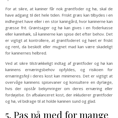
For at sikre, at kaniner får nok grøntfoder og hø, skal de
have adgang til det hele tiden. Friskt græs kan tilbydes i en
indhegnet have eller i en stor kaningård, hvor kaninerne kan
græsse frit. Grøntsager og hø kan gives i en foderkasse
eller kaninhæk, så kaninerne kan spise det efter behov. Det
er vigtigt at kontrollere, at grøntfoderet og høet er friskt
og rent, da beskidt eller mugnet mad kan være skadeligt
for kaninernes helbred.
Ved at sikre tilstrækkeligt indtag af grøntfoder og hø kan
kaninens ernæringsbehov opfyldes, og risikoen for
ernæringsfejl i deres kost kan minimeres. Det er vigtigt at
overvåge kaninens spisevaner og konsultere en dyrlæge,
hvis der opstår bekymringer om deres ernæring eller
fordøjelse. En afbalanceret kost, der inkluderer grøntfoder
og hø, vil bidrage til at holde kaninen sund og glad.
5. Pas på med for mange