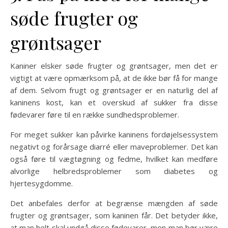
søde frugter og
grøntsager
Kaniner elsker søde frugter og grøntsager, men det er
vigtigt at være opmærksom på, at de ikke bør få for mange
af dem. Selvom frugt og grøntsager er en naturlig del af
kaninens kost, kan et overskud af sukker fra disse
fødevarer føre til en række sundhedsproblemer.
For meget sukker kan påvirke kaninens fordøjelsessystem
negativt og forårsage diarré eller maveproblemer. Det kan
også føre til vægtøgning og fedme, hvilket kan medføre
alvorlige helbredsproblemer som diabetes og
hjertesygdomme.
Det anbefales derfor at begrænse mængden af søde
frugter og grøntsager, som kaninen får. Det betyder ikke,
at man helt skal undgå disse fødevarer, men man bør være