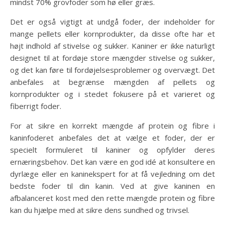
mindst 70% grovfoder som hø eller græs.
Det er også vigtigt at undgå foder, der indeholder for
mange pellets eller kornprodukter, da disse ofte har et
højt indhold af stivelse og sukker. Kaniner er ikke naturligt
designet til at fordøje store mængder stivelse og sukker,
og det kan føre til fordøjelsesproblemer og overvægt. Det
anbefales at begrænse mængden af pellets og
kornprodukter og i stedet fokusere på et varieret og
fiberrigt foder.
For at sikre en korrekt mængde af protein og fibre i
kaninfoderet anbefales det at vælge et foder, der er
specielt formuleret til kaniner og opfylder deres
ernæringsbehov. Det kan være en god idé at konsultere en
dyrlæge eller en kaninekspert for at få vejledning om det
bedste foder til din kanin. Ved at give kaninen en
afbalanceret kost med den rette mængde protein og fibre
kan du hjælpe med at sikre dens sundhed og trivsel.