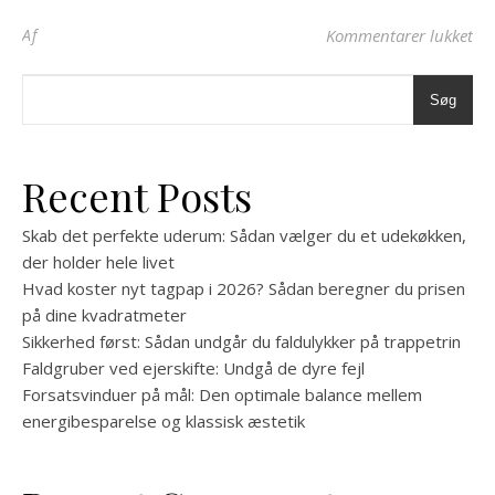
til
Af
Kommentarer lukket
Søg
Recent Posts
Skab det perfekte uderum: Sådan vælger du et udekøkken,
der holder hele livet
Hvad koster nyt tagpap i 2026? Sådan beregner du prisen
på dine kvadratmeter
Sikkerhed først: Sådan undgår du faldulykker på trappetrin
Faldgruber ved ejerskifte: Undgå de dyre fejl
Forsatsvinduer på mål: Den optimale balance mellem
energibesparelse og klassisk æstetik