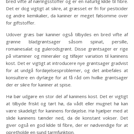
bred vifte af næringsstoffer og er en naturlig kilde til fibre.
Det er dog vigtigt at sikre, at græsset er fri for pesticider
og andre kemikalier, da kaniner er meget følsomme over
for giftstoffer.
Udover græs bør kaniner også tilbydes en bred vifte af
grønne bladgrøntsager såsom spinat, persille,
romainesalat og gulerodsgrønt. Disse grøntsager er rige
på vitaminer og mineraler og tilføjer variation til kaninens
kost. Det er vigtigt at introducere nye grøntsager gradvist
for at undgå fordøjelsesproblemer, og det anbefales at
konsultere en dyrlæge for at få råd om hvilke grøntsager
der er sikre for kaniner at spise.
Hø bør udgøre en stor del af kaninens kost. Det er vigtigt
at tilbyde friskt og tørt hø, da vådt eller mugnet hø kan
være skadeligt for kaninens fordøjelse. Hø hjælper med at
slide kaninens tænder ned, da de konstant vokser. Det
giver også en god kilde til fibre, der er nødvendige for at
opretholde en sund tarmfunktion.