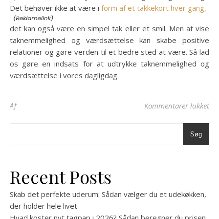
Det behøver ikke at være i
form af et takkekort hver gang,
det kan også være en simpel tak eller et smil. Men at vise
taknemmelighed og værdsættelse kan skabe positive
relationer og gøre verden til et bedre sted at være. Så lad
os gøre en indsats for at udtrykke taknemmelighed og
værdsættelse i vores dagligdag.
til
Af
Kommentarer lukket
Søg
Recent Posts
Skab det perfekte uderum: Sådan vælger du et udekøkken,
der holder hele livet
Hvad koster nyt tagpap i 2026? Sådan beregner du prisen