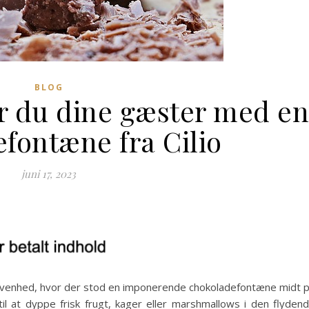
BLOG
 du dine gæster med e
fontæne fra Cilio
juni 17, 2023
egivenhed, hvor der stod en imponerende chokoladefontæne midt 
il at dyppe frisk frugt, kager eller marshmallows i den flyden