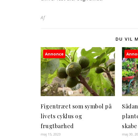
Af
DU VIL 
Annonce
Anno
Figentræet som symbol på
Sådan
livets cyklus og
plante
frugtbarhed
skabe
maj 15, 2023
maj 30, 2