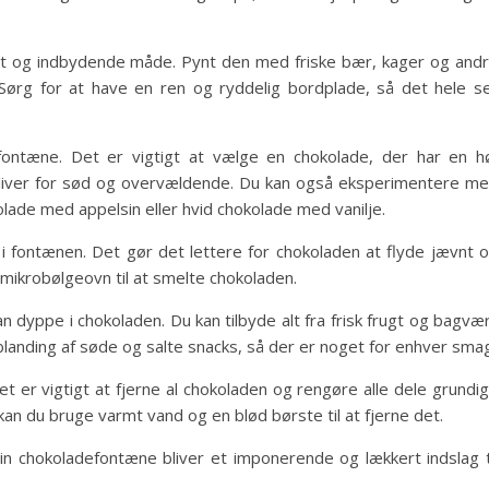
ot og indbydende måde. Pynt den med friske bær, kager og and
Sørg for at have en ren og ryddelig bordplade, så det hele s
 fontæne. Det er vigtigt at vælge en chokolade, der har en h
liver for sød og overvældende. Du kan også eksperimentere m
lade med appelsin eller hvid chokolade med vanilje.
i fontænen. Det gør det lettere for chokoladen at flyde jævnt 
mikrobølgeovn til at smelte chokoladen.
an dyppe i chokoladen. Du kan tilbyde alt fra frisk frugt og bagvæ
n blanding af søde og salte snacks, så der er noget for enhver sma
t er vigtigt at fjerne al chokoladen og rengøre alle dele grundig
kan du bruge varmt vand og en blød børste til at fjerne det.
 din chokoladefontæne bliver et imponerende og lækkert indslag t