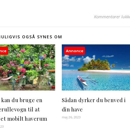
Kommentarer lukk
MULIGVIS OGSÅ SYNES OM
nce
Annonce
 kan du bruge en
Sådan dyrker du benved i
rullevogn til at
din have
maj 26, 2023
 et mobilt haverum
023