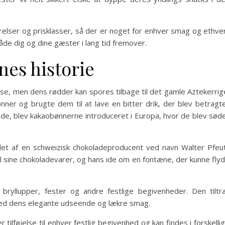
rrelser og prisklasser, så der er noget for enhver smag og ethve
åde dig og dine gæster i lang tid fremover.
es historie
e, men dens rødder kan spores tilbage til det gamle Aztekerrig
er og brugte dem til at lave en bitter drik, der blev betragt
ede, blev kakaobønnerne introduceret i Europa, hvor de blev sød
det af en schweizisk chokoladeproducent ved navn Walter Pfeut
l sine chokoladevarer, og hans ide om en fontæne, der kunne fly
 bryllupper, fester og andre festlige begivenheder. Den tiltr
 dens elegante udseende og lækre smag.
ilføjelse til enhver festlig begivenhed og kan findes i forskelli