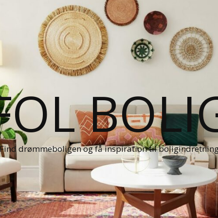
FOL BOLI
Find drømmeboligen og få inspiration til boligindretnin