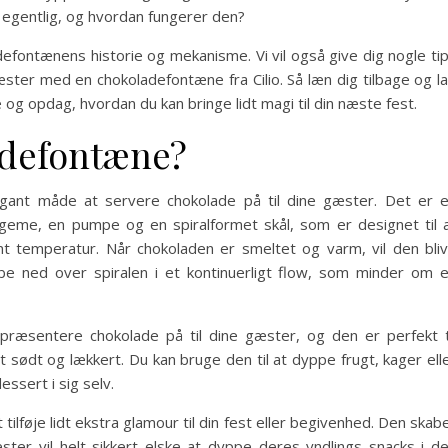
egentlig, og hvordan fungerer den?
adefontænens historie og mekanisme. Vi vil også give dig nogle ti
æster med en chokoladefontæne fra Cilio. Så læn dig tilbage og l
g opdag, hvordan du kan bringe lidt magi til din næste fest.
adefontæne?
gant måde at servere chokolade på til dine gæster. Det er 
geme, en pumpe og en spiralformet skål, som er designet til 
nt temperatur. Når chokoladen er smeltet og varm, vil den bli
e ned over spiralen i et kontinuerligt flow, som minder om 
ræsentere chokolade på til dine gæster, og den er perfekt t
t sødt og lækkert. Du kan bruge den til at dyppe frugt, kager ell
ssert i sig selv.
lføje lidt ekstra glamour til din fest eller begivenhed. Den skab
ster vil helt sikkert elske at dyppe deres yndlings snacks i d