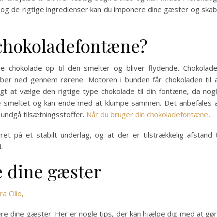
k og de rigtige ingredienser kan du imponere dine gæster og ska
 chokoladefontæne?
 chokolade op til den smelter og bliver flydende. Chokolad
ber ned gennem rørene. Motoren i bunden får chokoladen til 
igt at vælge den rigtige type chokolade til din fontæne, da nog
live smeltet og kan ende med at klumpe sammen. Det anbefales 
undgå tilsætningsstoffer.
Når du bruger din chokoladefontæne,
ret på et stabilt underlag, og at der er tilstrækkelig afstand t
.
e dine gæster
a Cilio,
onere dine gæster. Her er nogle tips, der kan hjælpe dig med at gø