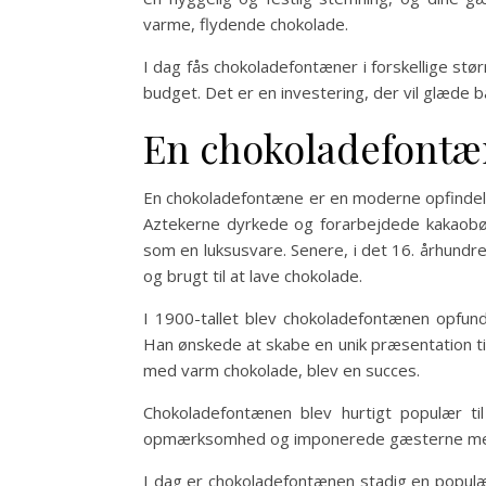
varme, flydende chokolade.
I dag fås chokoladefontæner i forskellige stø
budget. Det er en investering, der vil glæde b
En chokoladefontæn
En chokoladefontæne er en moderne opfindels
Aztekerne dyrkede og forarbejdede kakaobønn
som en luksusvare. Senere, i det 16. århundr
og brugt til at lave chokolade.
I 1900-tallet blev chokoladefontænen opfun
Han ønskede at skabe en unik præsentation ti
med varm chokolade, blev en succes.
Chokoladefontænen blev hurtigt populær til
opmærksomhed og imponerede gæsterne med
I dag er chokoladefontænen stadig en populær t