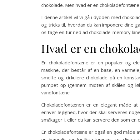
chokolade. Men hvad er en chokoladefontæne 
I denne artikel vil vi gå i dybden med chokol
og tricks til, hvordan du kan imponere dine g
os tage en tur ned ad chokolade-memory lane o
Hvad er en chokol
En chokoladefontæne er en populær og ele
maskine, der består af en base, en varmele
smelte og cirkulere chokolade på en konsta
pumpet op igennem midten af skålen og løb
vandfontæne.
Chokoladefontænen er en elegant måde at p
enhver lejlighed, hvor der skal serveres noge
småkager i, eller du kan servere den som en de
En chokoladefontæne er også en god måde at ti
en hyggelig og festlig stemning, og dine gæ