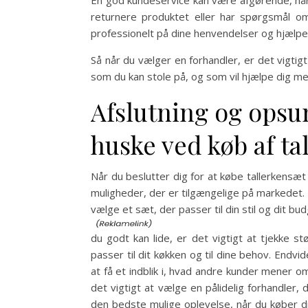
En god kundeservice kan være afgørende, når 
returnere produktet eller har spørgsmål omkr
professionelt på dine henvendelser og hjælpe
Så når du vælger en forhandler, er det vigtig
som du kan stole på, og som vil hjælpe dig me
Afslutning og opsu
huske ved køb af ta
Når du beslutter dig for at købe tallerkensæt o
muligheder, der er tilgængelige på markedet.
vælge et sæt, der passer til din stil og dit bu
du godt kan lide, er det vigtigt at tjekke s
passer til dit køkken og til dine behov. End
at få et indblik i, hvad andre kunder mener o
det vigtigt at vælge en pålidelig forhandler,
den bedste mulige oplevelse, når du køber dit