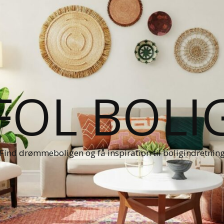
FOL BOLI
Find drømmeboligen og få inspiration til boligindretnin