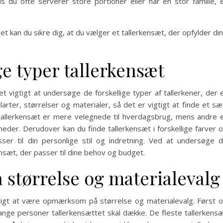
s du ofte serverer store portioner eller har en stor familie, 
t kan du sikre dig, at du vælger et tallerkensæt, der opfylder di
e typer tallerkensæt
et vigtigt at undersøge de forskellige typer af tallerkener, der 
larter, størrelser og materialer, så det er vigtigt at finde et sæ
 tallerkensæt er mere velegnede til hverdagsbrug, mens andre 
heder. Derudover kan du finde tallerkensæt i forskellige farver 
er til din personlige stil og indretning. Ved at undersøge 
ensæt, der passer til dine behov og budget.
størrelse og materialevalg
gtigt at være opmærksom på størrelse og materialevalg. Først 
ange personer tallerkensættet skal dække. De fleste tallerkens