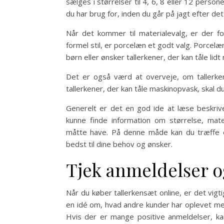
sælges i størrelser til 4, 6, 8 eller 12 perso
du har brug for, inden du går på jagt efter de
Når det kommer til materialevalg, er der f
formel stil, er porcelæn et godt valg. Porcel
børn eller ønsker tallerkener, der kan tåle lid
Det er også værd at overveje, om tallerken
tallerkener, der kan tåle maskinopvask, skal du
Generelt er det en god ide at læse beskrive
kunne finde information om størrelse, mate
måtte have. På denne måde kan du træffe e
bedst til dine behov og ønsker.
Tjek anmeldelser 
Når du køber tallerkensæt online, er det vig
en idé om, hvad andre kunder har oplevet me
Hvis der er mange positive anmeldelser, ka