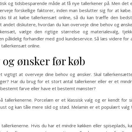
tisk og tidsbesparende måde at få nye tallerkener på. Men det 
erveje forskellige faktorer, inden man beslutter sig for at købe.
ricks til at købe tallerkensæt online, så du kan træffe den beds
andt andet diskutere, hvordan du kan overveje dine behov og ønsk
rkensæt, vælge den rigtige størrelse og materialevalg, tjek
 pålidelig forhandler med god kundeservice. Så læs videre for 
tallerkensæt online.
 og ønsker før køb
t vigtigt at overveje dine behov og ønsker. Skal tallerkensætt
inger? Har du brug for et stort antal tallerkener eller er et mind
en bestemt farve eller have et bestemt mønster?
å tallerkenerne. Porcelæn er et klassisk valg og er kendt for s
st og kan tåle mere slid og stød. Melamin er et populært valg t
 tallerkenerne. Hvis du har et mindre køkken eller spiseplads, k