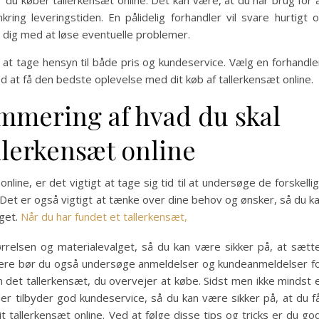
du køber tallerkensæt online. Det kan være, at du har brug for 
ing leveringstiden. En pålidelig forhandler vil svare hurtigt 
 dig med at løse eventuelle problemer.
t at tage hensyn til både pris og kundeservice. Vælg en forhandle
d at få den bedste oplevelse med dit køb af tallerkensæt online.
mmering af hvad du skal
llerkensæt online
nline, er det vigtigt at tage sig tid til at undersøge de forskelli
 Det er også vigtigt at tænke over dine behov og ønsker, så du k
dget.
Når du har fundet et tallerkensæt,
tørrelsen og materialevalget, så du kan være sikker på, at sætt
videre bør du også undersøge anmeldelser og kundeanmeldelser f
m det tallerkensæt, du overvejer at købe. Sidst men ikke mindst 
 der tilbyder god kundeservice, så du kan være sikker på, at du f
 tallerkensæt online. Ved at følge disse tips og tricks er du go