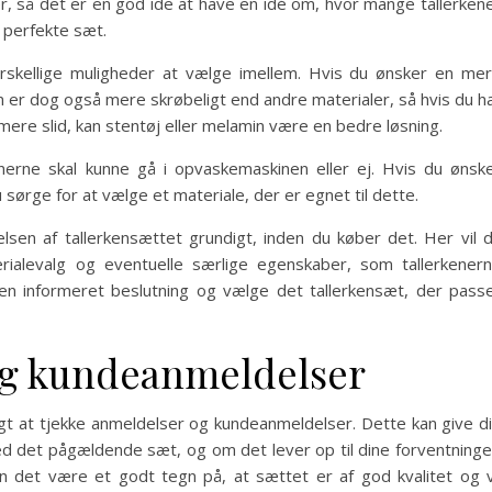
ner, så det er en god ide at have en idé om, hvor mange tallerken
t perfekte sæt.
orskellige muligheder at vælge imellem. Hvis du ønsker en me
æn er dog også mere skrøbeligt end andre materialer, så hvis du h
t mere slid, kan stentøj eller melamin være en bedre løsning.
erne skal kunne gå i opvaskemaskinen eller ej. Hvis du ønsk
 sørge for at vælge et materiale, der er egnet til dette.
lsen af tallerkensættet grundigt, inden du køber det. Her vil 
rialevalg og eventuelle særlige egenskaber, som tallerkener
n informeret beslutning og vælge det tallerkensæt, der pass
og kundeanmeldelser
tigt at tjekke anmeldelser og kundeanmeldelser. Dette kan give d
d det pågældende sæt, og om det lever op til dine forventninge
n det være et godt tegn på, at sættet er af god kvalitet og v