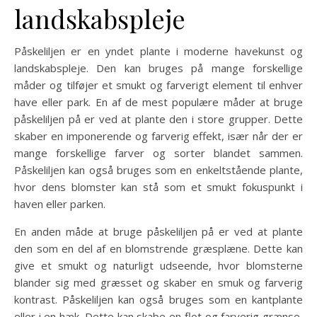
landskabspleje
Påskeliljen er en yndet plante i moderne havekunst og
landskabspleje. Den kan bruges på mange forskellige
måder og tilføjer et smukt og farverigt element til enhver
have eller park. En af de mest populære måder at bruge
påskeliljen på er ved at plante den i store grupper. Dette
skaber en imponerende og farverig effekt, især når der er
mange forskellige farver og sorter blandet sammen.
Påskeliljen kan også bruges som en enkeltstående plante,
hvor dens blomster kan stå som et smukt fokuspunkt i
haven eller parken.
En anden måde at bruge påskeliljen på er ved at plante
den som en del af en blomstrende græsplæne. Dette kan
give et smukt og naturligt udseende, hvor blomsterne
blander sig med græsset og skaber en smuk og farverig
kontrast. Påskeliljen kan også bruges som en kantplante
eller i en hæk. Dette kan skabe en flot og farverig grænse,