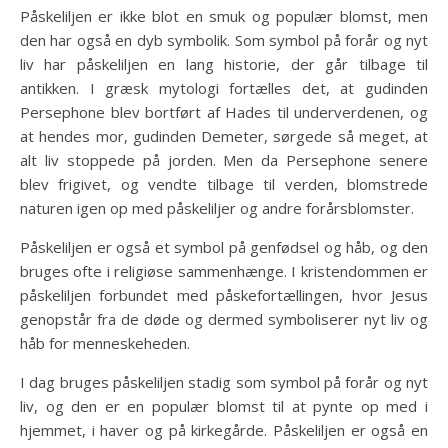
Påskeliljen er ikke blot en smuk og populær blomst, men
den har også en dyb symbolik. Som symbol på forår og nyt
liv har påskeliljen en lang historie, der går tilbage til
antikken. I græsk mytologi fortælles det, at gudinden
Persephone blev bortført af Hades til underverdenen, og
at hendes mor, gudinden Demeter, sørgede så meget, at
alt liv stoppede på jorden. Men da Persephone senere
blev frigivet, og vendte tilbage til verden, blomstrede
naturen igen op med påskeliljer og andre forårsblomster.
Påskeliljen er også et symbol på genfødsel og håb, og den
bruges ofte i religiøse sammenhænge. I kristendommen er
påskeliljen forbundet med påskefortællingen, hvor Jesus
genopstår fra de døde og dermed symboliserer nyt liv og
håb for menneskeheden.
I dag bruges påskeliljen stadig som symbol på forår og nyt
liv, og den er en populær blomst til at pynte op med i
hjemmet, i haver og på kirkegårde. Påskeliljen er også en