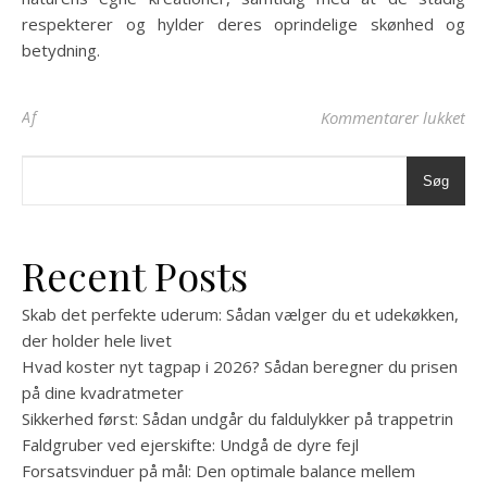
respekterer og hylder deres oprindelige skønhed og
betydning.
til
Af
Kommentarer lukket
Søg
Recent Posts
Skab det perfekte uderum: Sådan vælger du et udekøkken,
der holder hele livet
Hvad koster nyt tagpap i 2026? Sådan beregner du prisen
på dine kvadratmeter
Sikkerhed først: Sådan undgår du faldulykker på trappetrin
Faldgruber ved ejerskifte: Undgå de dyre fejl
Forsatsvinduer på mål: Den optimale balance mellem