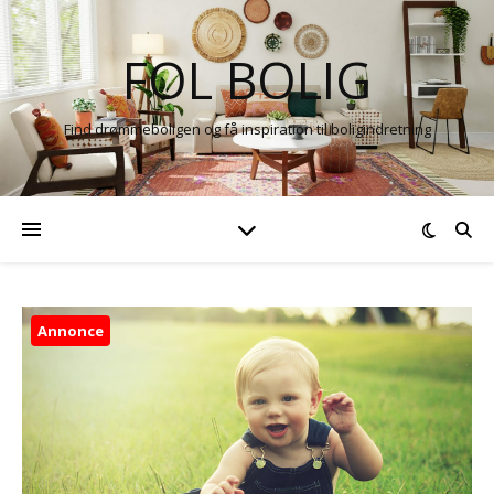
FOL BOLIG
Find drømmeboligen og få inspiration til boligindretning
Annonce