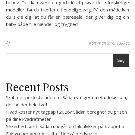
behov. Det kan være en god idé at prøve flere forskellige
modeller, før du træffer dit endelige valg. På den måde kan
du sikre dig, at du får en bæresele, der giver dig og din
baby både frie hænder og tryghed.
til
Af
Kommentarer lukket
Søg
Recent Posts
Skab det perfekte uderum: Sådan vælger du et udekøkken,
der holder hele livet
Hvad koster nyt tagpap i 2026? Sådan beregner du prisen
på dine kvadratmeter
Sikkerhed først: Sådan undgår du faldulykker på trappetrin
Faldgruber ved ejerskifte: Undgå de dyre fejl