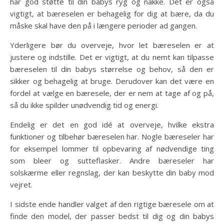
har god støtte til din babys ryg og nakke. Det er også
vigtigt, at bæreselen er behagelig for dig at bære, da du
måske skal have den på i længere perioder ad gangen.
Yderligere bør du overveje, hvor let bæreselen er at
justere og indstille. Det er vigtigt, at du nemt kan tilpasse
bæreselen til din babys størrelse og behov, så den er
sikker og behagelig at bruge. Derudover kan det være en
fordel at vælge en bæresele, der er nem at tage af og på,
så du ikke spilder unødvendig tid og energi.
Endelig er det en god idé at overveje, hvilke ekstra
funktioner og tilbehør bæreselen har. Nogle bæreseler har
for eksempel lommer til opbevaring af nødvendige ting
som bleer og sutteflasker. Andre bæreseler har
solskærme eller regnslag, der kan beskytte din baby mod
vejret.
I sidste ende handler valget af den rigtige bæresele om at
finde den model, der passer bedst til dig og din babys