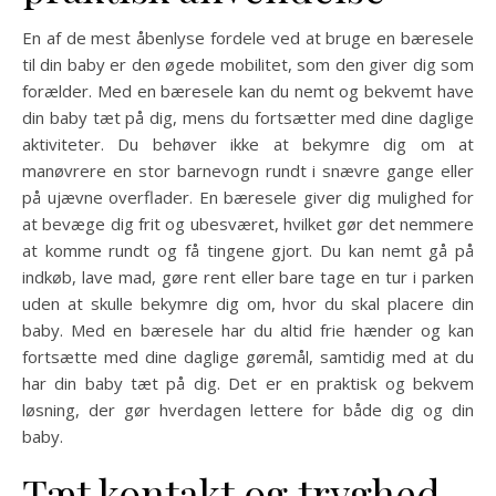
En af de mest åbenlyse fordele ved at bruge en bæresele
til din baby er den øgede mobilitet, som den giver dig som
forælder. Med en bæresele kan du nemt og bekvemt have
din baby tæt på dig, mens du fortsætter med dine daglige
aktiviteter. Du behøver ikke at bekymre dig om at
manøvrere en stor barnevogn rundt i snævre gange eller
på ujævne overflader. En bæresele giver dig mulighed for
at bevæge dig frit og ubesværet, hvilket gør det nemmere
at komme rundt og få tingene gjort. Du kan nemt gå på
indkøb, lave mad, gøre rent eller bare tage en tur i parken
uden at skulle bekymre dig om, hvor du skal placere din
baby. Med en bæresele har du altid frie hænder og kan
fortsætte med dine daglige gøremål, samtidig med at du
har din baby tæt på dig. Det er en praktisk og bekvem
løsning, der gør hverdagen lettere for både dig og din
baby.
Tæt kontakt og tryghed